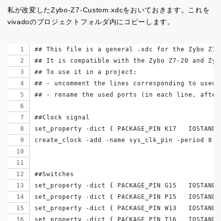
私が改変したZybo-Z7-Custom.xdcをおいておきます。これを
vivadoのプロジェクトフォルダ内にコピーします。
## This file is a general .xdc for the Zybo Z7 
## It is compatible with the Zybo Z7-20 and Zyb
## To use it in a project:
## - uncomment the lines corresponding to used 
## - rename the used ports (in each line, after
##Clock signal
set_property -dict { PACKAGE_PIN K17   IOSTANDA
create_clock -add -name sys_clk_pin -period 8.0
##Switches
set_property -dict { PACKAGE_PIN G15   IOSTANDA
set_property -dict { PACKAGE_PIN P15   IOSTANDA
set_property -dict { PACKAGE_PIN W13   IOSTANDA
set_property -dict { PACKAGE_PIN T16   IOSTANDA