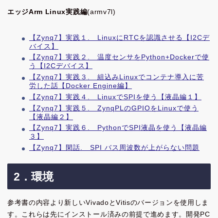
エッジArm Linux実践編
(armv7l)
【Zynq7】実践１. LinuxにRTCを認識させる【I2Cデ
バイス】
【Zynq7】実践２. 温度センサをPython+Dockerで使
う【I2Cデバイス】
【Zynq7】実践３. 組込みLinuxでコンテナ導入に苦
労した話【Docker Engine編】
【Zynq7】実践４. LinuxでSPIを使う【液晶編１】
【Zynq7】実践５. ZynqPLのGPIOをLinuxで使う
【液晶編２】
【Zynq7】実践６. PythonでSPI液晶を使う【液晶編
３】
【Zynq7】閑話. SPI バス周波数が上がらない問題
2．環境
参考書の内容より新しいVivadoとVitisのバージョンを使用しま
す。これらは先にインストール済みの前提で進めます。開発PC