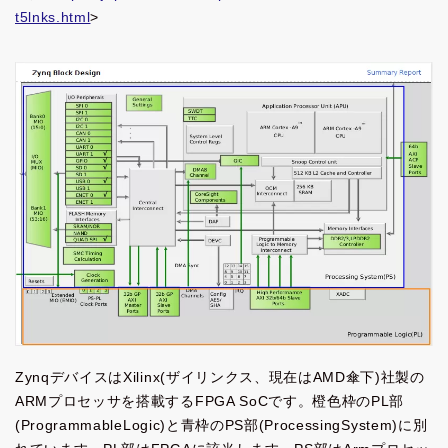
t5lnks.html
>
ZynqデバイスはXilinx(ザイリンクス、現在はAMD傘下)社製の
ARMプロセッサを搭載するFPGA SoCです。橙色枠のPL部
(ProgrammableLogic)と青枠のPS部(ProcessingSystem)に別