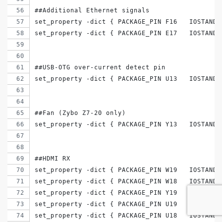
##Additional Ethernet signals
set_property -dict { PACKAGE_PIN F16   IOSTANDA
set_property -dict { PACKAGE_PIN E17   IOSTANDA
##USB-OTG over-current detect pin
set_property -dict { PACKAGE_PIN U13   IOSTANDA
##Fan (Zybo Z7-20 only)
set_property -dict { PACKAGE_PIN Y13   IOSTANDA
##HDMI RX
set_property -dict { PACKAGE_PIN W19   IOSTANDA
set_property -dict { PACKAGE_PIN W18   IOSTANDA
set_property -dict { PACKAGE_PIN Y19   IOSTANDA
set_property -dict { PACKAGE_PIN U19   IOSTANDA
set_property -dict { PACKAGE_PIN U18   IOSTANDA