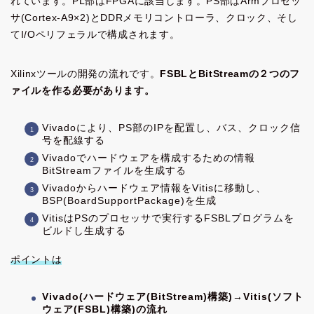
れています。PL部はFPGAに該当します。PS部はArmプロセッ
サ(Cortex-A9×2)とDDRメモリコントローラ、クロック、そし
てI/Oペリフェラルで構成されます。
Xilinxツールの開発の流れです。
FSBLとBitStreamの２つのフ
ァイルを作る必要があります。
Vivadoにより、PS部のIPを配置し、バス、クロック信
号を配線する
Vivadoでハードウェアを構成するための情報
BitStreamファイルを生成する
Vivadoからハードウェア情報をVitisに移動し、
BSP(BoardSupportPackage)を生成
VitisはPSのプロセッサで実行するFSBLプログラムを
ビルドし生成する
ポイントは
Vivado(ハードウェア(BitStream)構築)→Vitis(ソフト
ウェア(FSBL)構築)の流れ