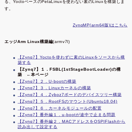
る、YoctoベースのPetaLinuxを使わない素のLinuxを構築しま
す。
ZynqMP(arm64版)はこちら
エッジArm Linux構築編
(armv7l)
【Zynq7】Yoctoを使わずに素のLinuxをソースから構
築する
【Zynq7】１．FSBL(1stStageBootLoader)の構
築 ←本ページ
【Zynq7】２．U-bootの構築
【Zynq7】３．Linuxカーネルの構築
【Zynq7】４．Zyboz7ボードのデバイスツリー構築
【Zynq7】５．RootFSのマウント(Ubuntu18.04)
【Zynq7】６．カーネルモジュールの配置
【Zynq7】番外編１．u-bootが途中で止まる問題
【Zynq7】番外編２．MACアドレスをQSPIFlashから
読み出して設定する