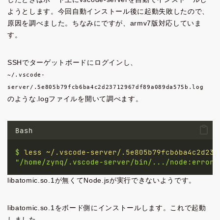
ようとします。今回自動インストール後に起動失敗したので、
原因を調べました。ちなみにですが、armv7版対応していま
す。
SSHでターゲットボードにログインし、
~/.vscode-
server/.5e805b79fcb6ba4c2d23712967df89a089da575b.log
のような.logファイルを開いて調べます。
Bash
$
less
~/.vscode-server/.5e805b79fcb6ba4c2d237
"/home/zynq/.vscode-server/bin/.../node:error 
libatomic.so.1が無くてNode.jsが実行できないようです。
libatomic.so.1をボード側にインストールします。これで起動
しました。