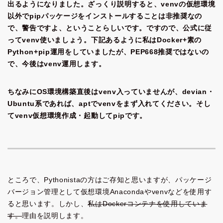
出るようになりました。ざっくり説明すると、venvの仮想環境
以外でpipパッケージをインストールすることは非推奨なの
で、警告ですよ、ということらしいです。ですので、公式に従
ってvenv使いましょう。下記あるように私はDocker+素の
Python+pip運用をしていましたが、PEP668推奨ではないの
で、今後はvenv運用します。
ちなみにOS環境構築直後はvenv入っていませんが、devian・
Ubuntu系であれば、aptでvenvをまず入れてください。そし
てvenv仮想環境作成・起動してpipです。
ところで、Pythonistaの方はご存知と思いますが、パッケージ
バージョン管理として仮想環境Anacondaやvenvなどを使用す
ると思います。しかし、
私はDockerコンテナを使用していま
す。
理由を説明します。