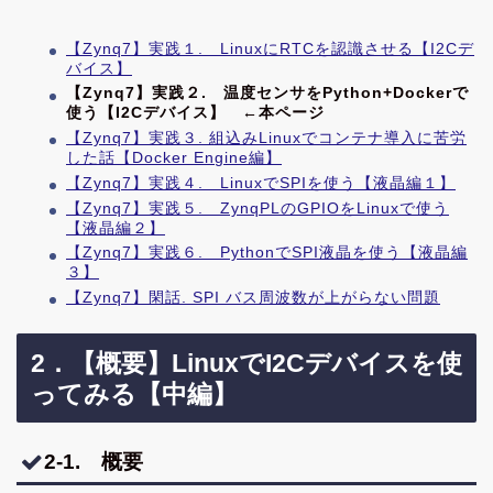
【Zynq7】実践１. LinuxにRTCを認識させる【I2Cデ
バイス】
【Zynq7】実践２. 温度センサをPython+Dockerで
使う【I2Cデバイス】
←本ページ
【Zynq7】実践３. 組込みLinuxでコンテナ導入に苦労
した話【Docker Engine編】
【Zynq7】実践４. LinuxでSPIを使う【液晶編１】
【Zynq7】実践５. ZynqPLのGPIOをLinuxで使う
【液晶編２】
【Zynq7】実践６. PythonでSPI液晶を使う【液晶編
３】
【Zynq7】閑話. SPI バス周波数が上がらない問題
2．【概要】LinuxでI2Cデバイスを使
ってみる【中編】
2-1. 概要