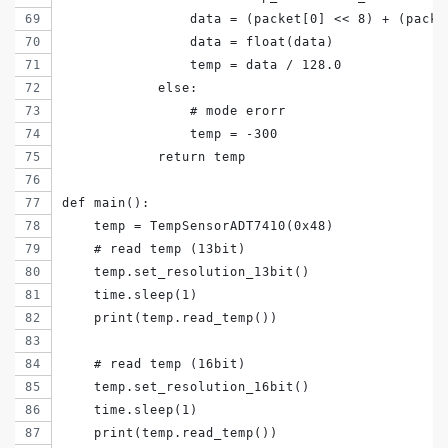
                data = (packet[0] << 8) + (packe
                data = float(data)
                temp = data / 128.0
            else:
                # mode erorr
                temp = -300
            return temp
def main():
    temp = TempSensorADT7410(0x48)
    # read temp (13bit)
    temp.set_resolution_13bit()
    time.sleep(1)
    print(temp.read_temp())
    # read temp (16bit)
    temp.set_resolution_16bit()
    time.sleep(1)
    print(temp.read_temp())