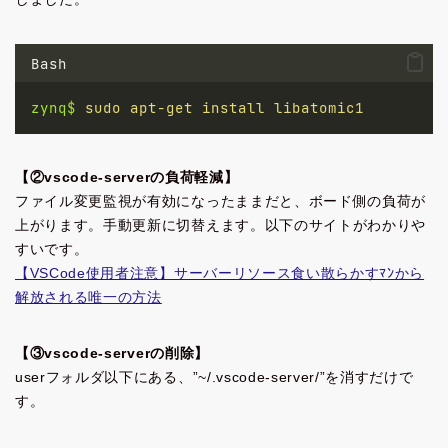
Bash
zynq$
sudo
apt-get
install
libatomic1
【②vscode-serverの負荷軽減】
ファイル変更監視が有効になったままだと、ボード側の負荷が
上がります。手動更新に切替えます。以下のサイトがわかりや
すいです。
【VSCode使用者注意】サーバーリソース食い散らかすﾏﾝから
解放される唯一の方法
【③vscode-serverの削除】
userフォルダ以下にある、”~/.vscode-server/”を消すだけで
す。