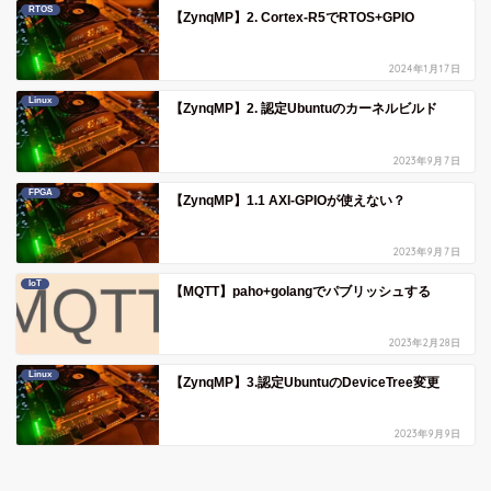
RTOS
【ZynqMP】2. Cortex-R5でRTOS+GPIO
2024年1月17日
Linux
【ZynqMP】2. 認定Ubuntuのカーネルビルド
2023年9月7日
FPGA
【ZynqMP】1.1 AXI-GPIOが使えない？
2023年9月7日
IoT
【MQTT】paho+golangでパブリッシュする
2023年2月28日
Linux
【ZynqMP】3.認定UbuntuのDeviceTree変更
2023年9月9日