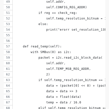
                self.addr,
                self.CONFIG_REG_ADDR)
            if reg == check_reg:
                self.temp_resolution_bitnum = 13
            else:
                print("erorr set_resolution_13bi
    def read_temp(self):
        with SMBus(0) as i2c:
            packet = i2c.read_i2c_block_data(
                self.addr,
                self.TEMP_MSB_REG_ADDR,
                2)
            if self.temp_resolution_bitnum == 13
                data = (packet[0] << 8) + (packe
                data = data >> 3
                data = float(data)
                temp = data / 16.0
            elif self.temp_resolution_bitnum == 