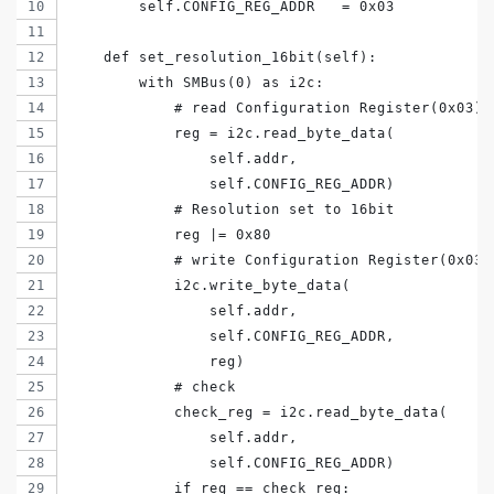
        self.CONFIG_REG_ADDR   = 0x03
    def set_resolution_16bit(self):
        with SMBus(0) as i2c:
            # read Configuration Register(0x03)
            reg = i2c.read_byte_data(
                self.addr,
                self.CONFIG_REG_ADDR)
            # Resolution set to 16bit
            reg |= 0x80
            # write Configuration Register(0x03)
            i2c.write_byte_data(
                self.addr,
                self.CONFIG_REG_ADDR,
                reg)
            # check
            check_reg = i2c.read_byte_data(
                self.addr,
                self.CONFIG_REG_ADDR)
            if reg == check_reg: