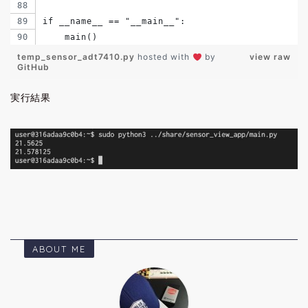
if __name__ == "__main__":
    main()
temp_sensor_adt7410.py
hosted with
by
view raw
GitHub
実行結果
ABOUT ME