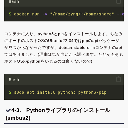
Bash
$
docker
run
-v
"/home/zynq/:/home/share"
--de
コンテナに入り、python3とpipをインストールします。ちなみ
にボードのホストOSのUbuntu22.04ではpipのaptパッケージ
が見つからなかったですが、debian:stable-slimコンテナのapt
ではありました。(理由は気が向いたら調べます。ただそもそも
ホストOSのpythonをいじるのは良くないので)
Bash
$
sudo
apt
install
python3
python3-pip
4-3. Pythonライブラリのインストール
(smbus2)