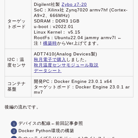
Digilent社製
Zybo z7-20
SoC：Xilinx社 Zynq7020 armv7hf (Cortex-
A9×2、666MHz)
ターゲッ
SDRAM：DDR3 1GB
トボード
u-boot：v2022.01
Linux Kernel： v5.15
RootFs：Ubuntu22.04 jammy armv7l ←
注！
構築時
からVer上げてます。
ADT7410(Analog Devices製)
I2C：温
秋月電子で購入
しました。
度センサ
秋月温度センサモジュール取説
データシート
開発PC：Docker Engine 23.0.1 x64
コンテナ
ターゲットボード：Docker Engine 23.0.1 ar
基盤
mv7
後編の流れです。
デバイスの配線←前回記事参照
Docker Python環境の構築