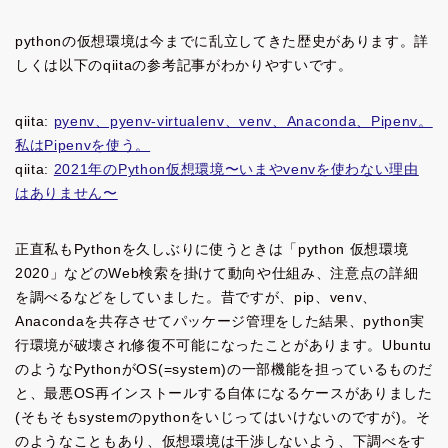
pythonの仮想環境は今までに乱立してきた歴史があります。詳
しくは以下のqiitaの参考記事がわかりやすいです。
qiita:
pyenv、pyenv-virtualenv、venv、Anaconda、Pipenv。
私はPipenvを使う。
qiita:
2021年のPython仮想環境〜いまやvenvを使わない理由
はありません〜
正直私もPythonを久しぶりに使うときは「python 仮想環境
2020」などのWeb検索を掛けて動向や仕組み、注意点の詳細
を調べるなどをしていました。昔ですが、pip、venv、
Anacondaを共存させてパッケージ管理をした結果、python実
行環境が破壊され修復不可能になったことがあります。Ubuntu
のようなPythonがOS(=system)の一部機能を担っているものだ
と、最悪OS再インストールする自体になるケースがありました
(そもそもsystemのpythonをいじってはいけないのですが)。そ
のようなこともあり、仮想環境は干渉しないよう、下調べをす