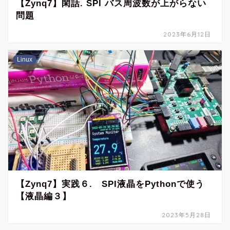
【Zynq7】閑話. SPI バス周波数が上がらない
問題
2023年6月12日
Linux
【Zynq7】実践６. SPI液晶をPythonで使う
【液晶編３】
2023年5月28日