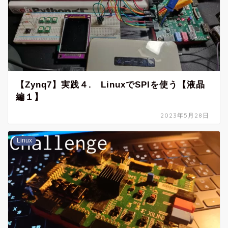
【Zynq7】実践４. LinuxでSPIを使う【液晶
編１】
2023年5月28日
Linux