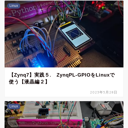
Linux
【Zynq7】実践５. ZynqPL-GPIOをLinuxで
使う【液晶編２】
2023年5月28日
Linux