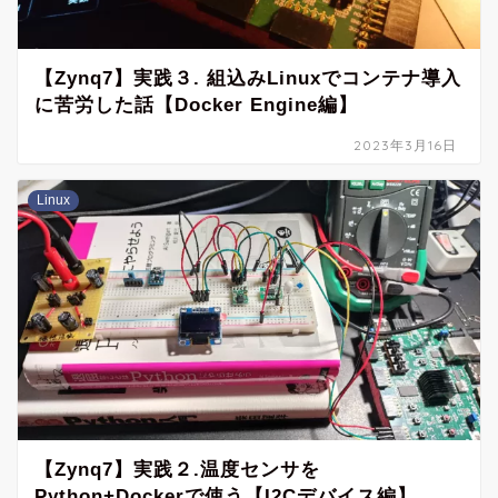
【Zynq7】実践３. 組込みLinuxでコンテナ導入
に苦労した話【Docker Engine編】
2023年3月16日
Linux
【Zynq7】実践２.温度センサを
Python+Dockerで使う【I2Cデバイス編】